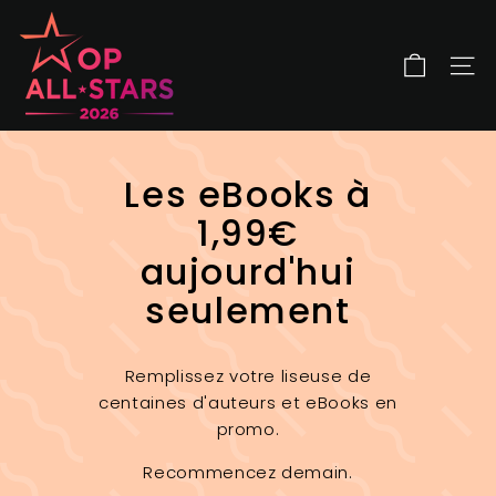
Passer
O
au
P
contenu
A
NAV
l
l
S
Les eBooks à
t
a
1,99€
r
aujourd'hui
s
seulement
Remplissez votre liseuse de
centaines d'auteurs et eBooks en
promo.
Recommencez demain.