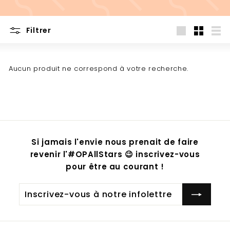
Filtrer
Grande
Petit
List
Aucun produit ne correspond à votre recherche.
Si jamais l'envie nous prenait de faire
revenir l'#OPAllStars 😉 inscrivez-vous
pour être au courant !
Inscrivez-
S'inscrire
vous
à
notre