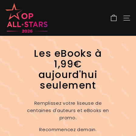
Passer
O
au
P
contenu
A
NAV
l
l
S
Les eBooks à
t
a
1,99€
r
aujourd'hui
s
seulement
Remplissez votre liseuse de
centaines d'auteurs et eBooks en
promo.
Recommencez demain.