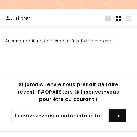
Filtrer
Grande
Petit
List
Aucun produit ne correspond à votre recherche.
Si jamais l'envie nous prenait de faire
revenir l'#OPAllStars 😉 inscrivez-vous
pour être au courant !
Inscrivez-
S'inscrire
vous
à
notre