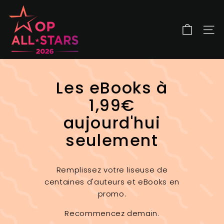
Passer
O
au
P
contenu
A
NAV
l
l
S
Les eBooks à
t
a
1,99€
r
aujourd'hui
s
seulement
Remplissez votre liseuse de
centaines d'auteurs et eBooks en
promo.
Recommencez demain.