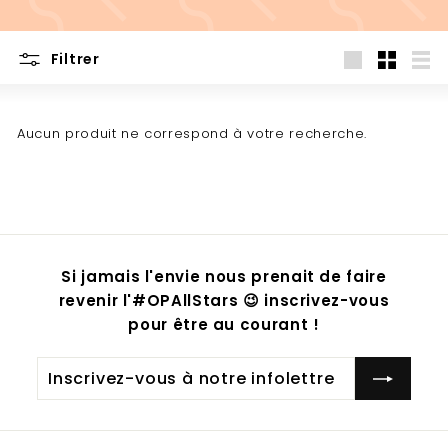
Filtrer
Grande
Petit
List
Aucun produit ne correspond à votre recherche.
Si jamais l'envie nous prenait de faire
revenir l'#OPAllStars 😉 inscrivez-vous
pour être au courant !
Inscrivez-
S'inscrire
vous
à
notre