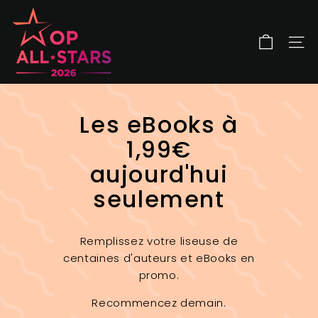
Passer
O
au
P
contenu
A
NAV
l
l
S
Les eBooks à
t
a
1,99€
r
aujourd'hui
s
seulement
Remplissez votre liseuse de
centaines d'auteurs et eBooks en
promo.
Recommencez demain.