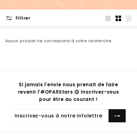
Filtrer
Grande
Petit
List
Aucun produit ne correspond à votre recherche.
Si jamais l'envie nous prenait de faire
revenir l'#OPAllStars 😉 inscrivez-vous
pour être au courant !
Inscrivez-
S'inscrire
vous
à
notre