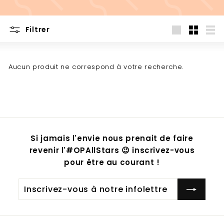
Filtrer
Grande
Petit
List
Aucun produit ne correspond à votre recherche.
Si jamais l'envie nous prenait de faire
revenir l'#OPAllStars 😉 inscrivez-vous
pour être au courant !
Inscrivez-
S'inscrire
vous
à
notre