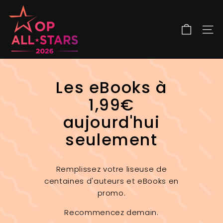
Passer
O
au
P
contenu
A
NAV
l
l
S
Les eBooks à
t
a
1,99€
r
aujourd'hui
s
seulement
Remplissez votre liseuse de
centaines d'auteurs et eBooks en
promo.
Recommencez demain.