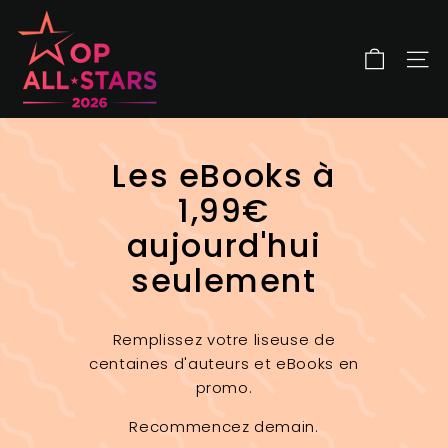
Passer
O
au
P
contenu
A
NAV
l
l
S
Les eBooks à
t
a
1,99€
r
aujourd'hui
s
seulement
Remplissez votre liseuse de
centaines d'auteurs et eBooks en
promo.
Recommencez demain.