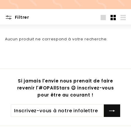
Filtrer
Grande
Petit
List
Aucun produit ne correspond à votre recherche.
Si jamais l'envie nous prenait de faire
revenir l'#OPAllStars 😉 inscrivez-vous
pour être au courant !
Inscrivez-
S'inscrire
vous
à
notre